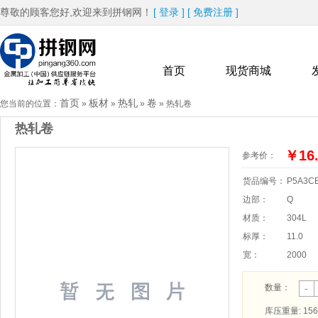
尊敬的顾客您好,欢迎来到拼钢网！
[
登录
]
[
免费注册
]
首页
现货商城
首页
板材
热轧
卷
您当前的位置：
»
»
»
»
热轧卷
热轧卷
热卖品牌
更多
￥16.
参考价：
货品编号：
P5A3C
边部：
Q
材质：
304L
标厚：
11.0
宽：
2000
数量：
-
库压重量: 156