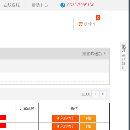
在线客服
帮助中心
0533-7985160
0
购物车
展
开
重置筛选项
'
商
品
对
比
4
5
1
/
100
厂家品牌
操作
加入购物车
详情
加入购物车
详情