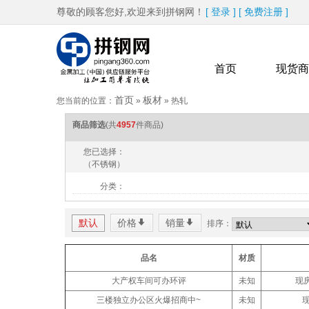
尊敬的顾客您好,欢迎来到拼钢网！
[
登录
]
[
免费注册
]
首页
现货商
首页
板材
您当前的位置：
»
»
热轧
商品筛选
(共
4957
件商品)
热卖品牌
更多
您已选择：
（不锈钢）
分类：
默认
价格
*
销量
*
排序：
品名
材质
大产权车间可办环评
未知
现房
三楼独立办公区火爆招商中~
未知
现