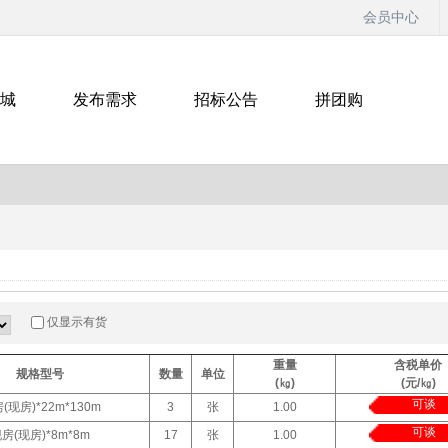
会员中心
城
发布需求
招标公告
拼团购
仅显示有货
重量
含税单价
规格型号
数量
单位
(㎏)
(元/㎏)
可谈
(现房)*22m*130m
3
张
1.00
可谈
房(现房)*8m*8m
17
张
1.00