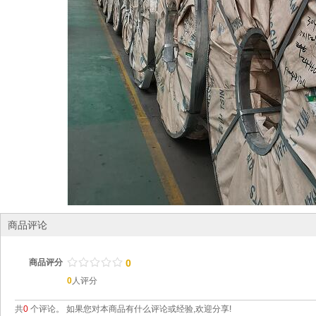
商品评论
/
.
/
.
/
.
/
.
/
.
商品评分
0
0
人评分
共
0
个评论。 如果您对本商品有什么评论或经验,欢迎分享!