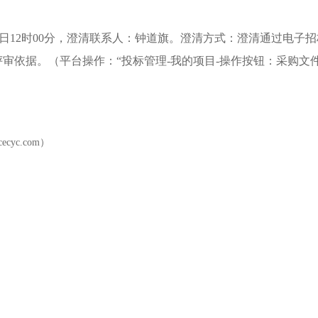
日
12
时00分，澄清联系人：
钟道旗
。澄清方式：澄清通过电子招
审依据。（平台操作：“投标管理-我的项目-操作按钮：采购文
ncecyc.com
）