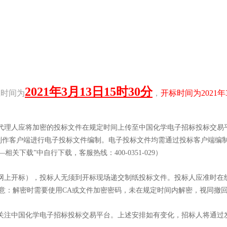
202
1
年
3
月
13
日
15
时
30
分
止时间为
，
开标时间为202
1
年
托代理人应将加密的投标文件在规定时间上传至中国化学电子招标投标交易
作客户端进行电子投标文件编制。电子投标文件均需通过投标客户端编制
下载”中自行下载，客服热线：400-0351-029）
（网上开标），投标人无须到开标现场递交制纸投标文件。投标人应准时在
注意：解密时需要使用CA或文件加密密码，未在规定时间内解密，视同撤
切关注中国化学电子招标投标交易平台。上述安排如有变化，招标人将通过