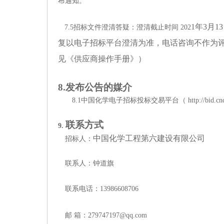
布通知。
1
年
3
月
13
7.5招标文件澄清答疑：澄清截止时间 202
复以电子招标平台澄清为准，电话咨询不作为评
见《供应商操作手册》）
8
.发布公告的媒介
8.1中国化学电子招标投标交易平台（
http://bid.c
联系方式
9.
中国化学工程第六建设有限公司
招标人：
联系人：
钟道旗
联系电话：
13986608706
邮
箱：
279747197@qq.com