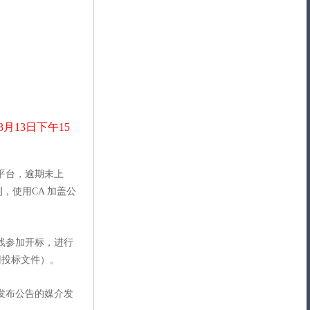
3
月
13
日
下
午
15
平台，逾期未上
，使用CA 加盖公
线参加开标，进行
回投标文件）。
发布公告的媒介发