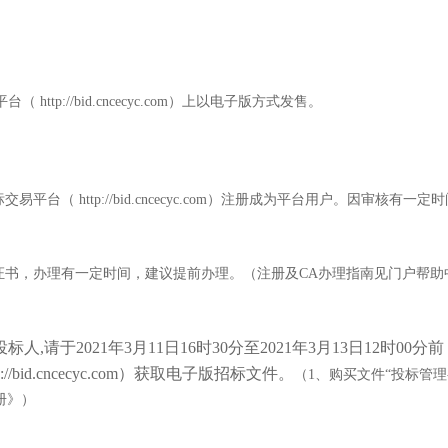
tp://bid.cncecyc.com）上以电子版方式发售。
平台（ http://bid.cncecyc.com）注册成为平台用户。因审核有一
A数字证书，办理有一定时间，建议提前办理。（注册及CA办理指南见门户帮助
标人,请于202
1
年
3
月
11
日
16
时
30
分至202
1
年
3
月
13
日
12
时00分
id.cncecyc.com）获取电子版招标文件。
（1、购买文件“投标管理
册》
）